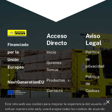
Acceso
Aviso
Directo
Legal
Financiado
por la
Inicio
Política
de
Unión
Quienes
privacidad
Europea
Somos
–
Política
Productos
NextGenerationEU
de
Contacto
Cookies
×
Aviso
Este sitio web usa cookies para mejorar la experiencia del usuario. Al
Legal
utilizar nuestro sitio web, usted acepta todas las cookies de acuerdo